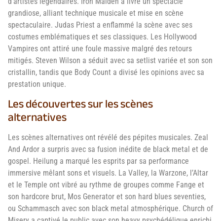
d’artistes légendaires. Iron Maiden a livré un spectacle
grandiose, alliant technique musicale et mise en scène
spectaculaire. Judas Priest a enflammé la scène avec ses
costumes emblématiques et ses classiques. Les Hollywood
Vampires ont attiré une foule massive malgré des retours
mitigés. Steven Wilson a séduit avec sa setlist variée et son son
cristallin, tandis que Body Count a divisé les opinions avec sa
prestation unique.
Les découvertes sur les scènes
alternatives
Les scènes alternatives ont révélé des pépites musicales. Zeal
And Ardor a surpris avec sa fusion inédite de black metal et de
gospel. Heilung a marqué les esprits par sa performance
immersive mêlant sons et visuels. La Valley, la Warzone, l’Altar
et le Temple ont vibré au rythme de groupes comme Fange et
son hardcore brut, Mos Generator et son hard blues seventies,
ou Schammasch avec son black metal atmosphérique. Church of
Misery a captivé le public avec son heavy psychédélique enrichi